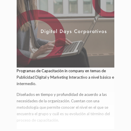
conceptos clave de la industria. Aprenderás a tomar
decisiones estratégicas que no solo impactarán
positivamente en la experiencia del usuario, sino también
en los objetivos de negocio de tu organización.
www.iabpgmejecutivo.mx
Contacto:
aurora.mocte@iabmexico.com
Programas de Capacitación in company en temas de
Publicidad Digital y Marketing Interactivo a nivel básico e
intermedio.
Diseñados en tiempo y profundidad de acuerdo a las
necesidades de la organización. Cuentan con una
metodología que permite conocer el nivel en el que se
encuentra el grupo y cuál es su evolución al término del
proceso de capacitación.