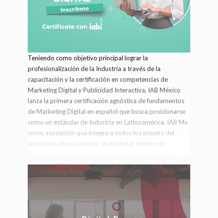
Teniendo como objetivo principal lograr la
profesionalización de la Industria a través de la
capacitación y la certificación en competencias de
Marketing Digital y Publicidad Interactiva, IAB México
lanza la primera certificación agnóstica de fundamentos
de Marketing Digital en español que busca posicionarse
como un estándar de Industria en Latinoamérica. IAB Mx
como asociación que integra a todos los players del
ecosistema busca marcar un estándar mínimo de
conocimientos que pueda ser punto de referencia para
toda la industria. Registro, pago y aplicación
directamente en la plataforma de certificaciones:
www.iabcertificacion.com
Solicita más información para
Socios IAB Mx y paquetes para equipos de más de 15
personas. Fecha:
Enero