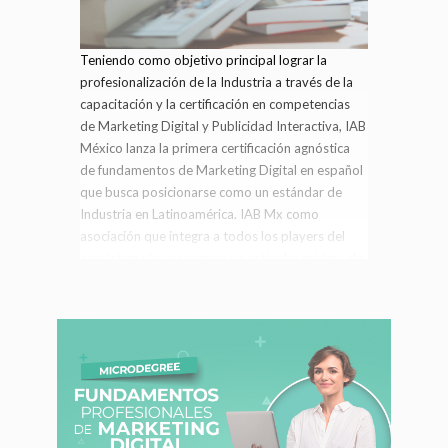
Teniendo como objetivo principal lograr la
profesionalización de la Industria a través de la
capacitación y la certificación en competencias
de Marketing Digital y Publicidad Interactiva, IAB
México lanza la primera certificación agnóstica
de fundamentos de Marketing Digital en español
que busca posicionarse como un estándar de
Industria en Latinoamérica. IAB Mx como
asociación que integra a todos los players del
ecosistema busca marcar un estándar mínimo de
conocimientos que pueda ser punto de
referencia para toda la industria. Registro, pago y
aplicación directamente en la plataforma de
certificaciones:
www.iabcertificacion.com
Solicita
más información para Socios IAB Mx y paquetes
para equipos de más de 15 personas. Fecha:
Enero
Contacto:
montserrat.hernandez@iabmexico.com