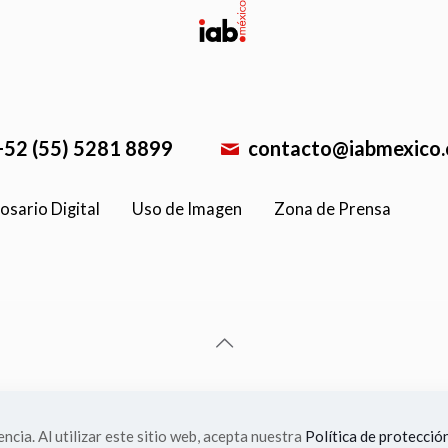
+52 (55) 5281 8899
contacto@iabmexico
osario Digital
Uso de Imagen
Zona de Prensa
IAB México 2025
ncia. Al utilizar este sitio web, acepta nuestra
Política de protecció