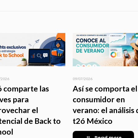
/2026
09/07/2026
ó comparte las
Así se comporta el
aves para
consumidor en
rovechar el
verano: el análisis
tencial de Back to
t2ó México
hool
Read more