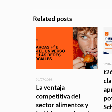
Related posts
22/07
t2
cl
31/07/2026
La ventaja
ap
competitiva del
po
sector alimentos y
Sc