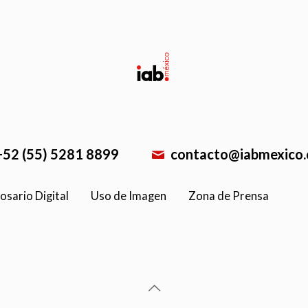
+52 (55) 5281 8899
contacto@iabmexico
osario Digital
Uso de Imagen
Zona de Prensa