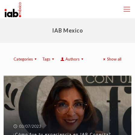
IAB Mexico
Categories
Tags
Authors
Show all
03/07/2023
¿Cómo fue tu experiencia en IAB Conecta?